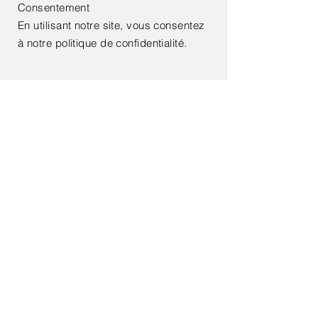
Consentement
En utilisant notre site, vous consentez
à notre politique de confidentialité.
Contactez-nous
Cabinet Rennes
2 bis Rue de la Motte Picquet,
35000 Rennes
Tél :
02 56 51 66 92
Cabinet Fougères
1 Rue Jules Ferry, 35300 Fougères
Tél :
02 99 94 59 14
/
02 99 99 02 22