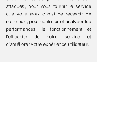
attaques, pour vous fournir le service
que vous avez choisi de recevoir de
notre part, pour contrôler et analyser les
performances, le fonctionnement et
l'efficacité de notre service et
d'améliorer votre expérience utilisateur.
Contactez-nous
Cabinet Rennes
2 bis Rue de la Motte Picquet,
35000 Rennes
Tél :
02 56 51 66 92